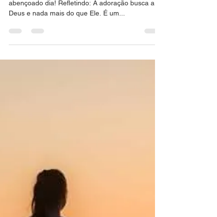
IEFB
26 de jan. de 2025
1 min de leitura
Refletindo
Espero que estejam bem e que tenham um bom e
abençoado dia! Refletindo: A adoração busca a
Deus e nada mais do que Ele. É um...