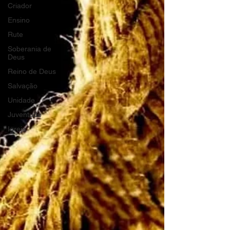
Criador
Ensino
Rute
Soberania de
Deus
Reino de Deus
Salvação
Unidade
Juventude
Igreja