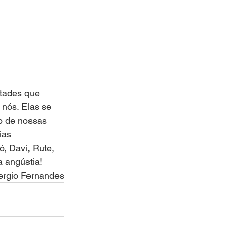
tades que 
nós. Elas se 
o de nossas 
ias 
, Davi, Rute, 
a angústia!
ergio Fernandes