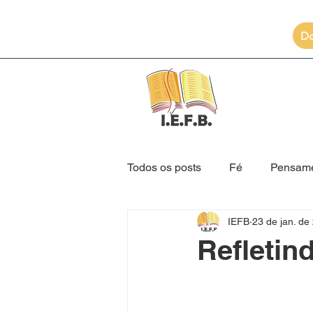
D
Todos os posts
Fé
Pensam
IEFB
23 de jan. de
Reino de Deus
Salvação
Refletin