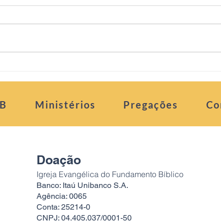
Refletindo
Refl
FB
Ministérios
Pregações
Co
Doação
Igreja Evangélica do Fundamento Bíblico
Banco: Itaú Unibanco S.A.
Agência: 0065
Conta: 25214-0
CNPJ: 04.405.037/0001-50