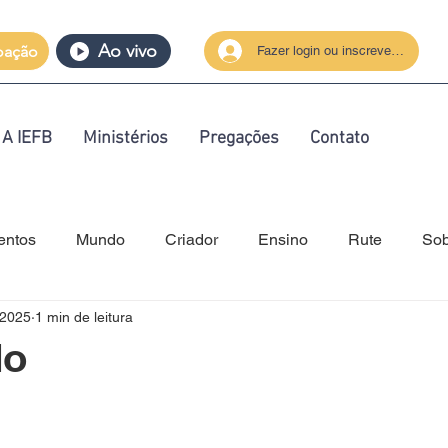
Ao vivo
oação
Fazer login ou inscrever-se
A IEFB
Ministérios
Pregações
Contato
entos
Mundo
Criador
Ensino
Rute
Sob
 2025
1 min de leitura
Unidade
Juventude
Igreja
do