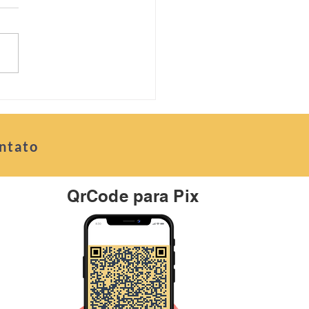
etindo
ntato
QrCode para Pix