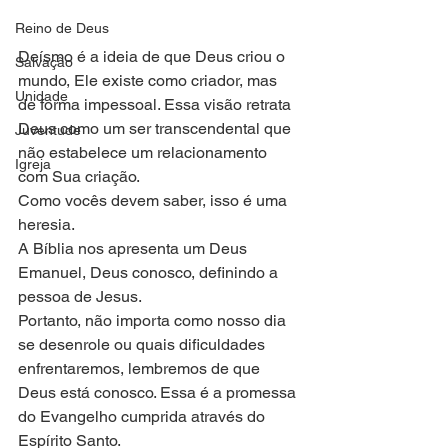
Reino de Deus
Deísmo é a ideia de que Deus criou o 
Salvação
mundo, Ele existe como criador, mas 
Unidade
de forma impessoal. Essa visão retrata 
Deus como um ser transcendental que 
Juventude
não estabelece um relacionamento 
Igreja
com Sua criação.
Como vocês devem saber, isso é uma 
heresia.
A Bíblia nos apresenta um Deus 
Emanuel, Deus conosco, definindo a 
pessoa de Jesus.
Portanto, não importa como nosso dia 
se desenrole ou quais dificuldades 
enfrentaremos, lembremos de que 
Deus está conosco. Essa é a promessa 
do Evangelho cumprida através do 
Espírito Santo. 