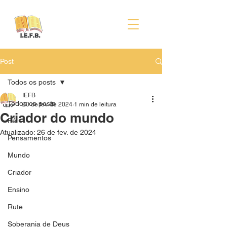
Post
Todos os posts
IEFB
Todos os posts
20 de fev. de 2024
1 min de leitura
Criador do mundo
Fé
Atualizado:
26 de fev. de 2024
Pensamentos
Mundo
Criador
Ensino
Rute
Soberania de Deus