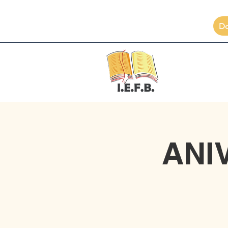
D
ANI