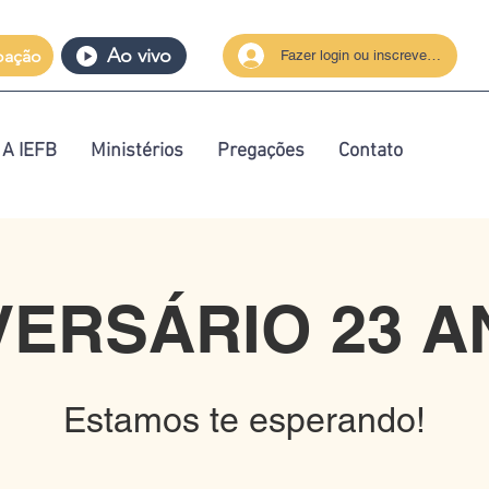
Ao vivo
oação
Fazer login ou inscrever-se
A IEFB
Ministérios
Pregações
Contato
VERSÁRIO 23 A
Estamos te esperando!