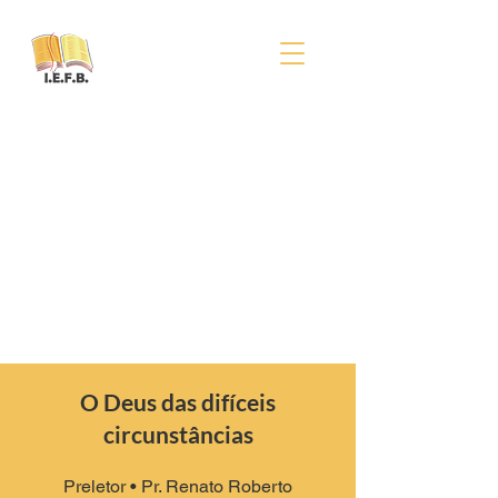
O Deus das difíceis
circunstâncias
Preletor
• Pr. Renato Roberto