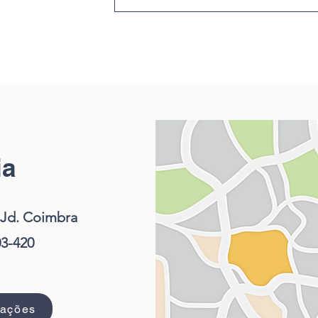
ia
– Jd. Coimbra
03-420
mações