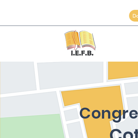
D
Congr
Co