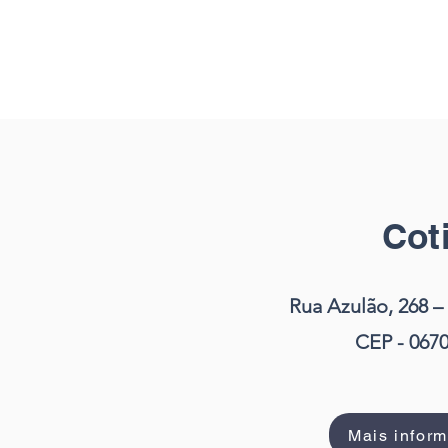
Cot
Rua Azulão, 268 
CEP - 067
Mais infor