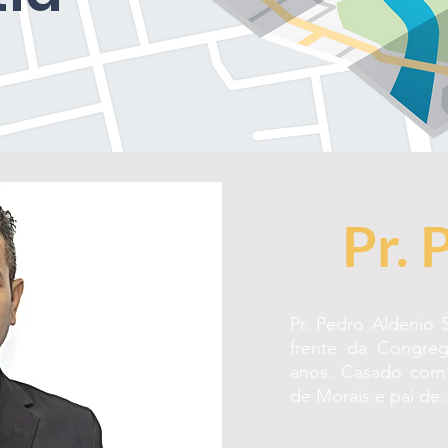
Pr. 
Pr. Pedro Aldenio 
frente da Congreg
anos. Casado com 
de Morais e pai de: 