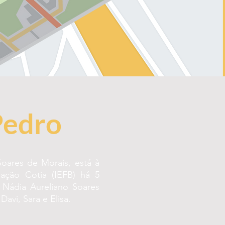
Pedro
Soares de Morais, está à
ação Cotia (IEFB) há 5
Nádia Aureliano Soares
Davi, Sara e Elisa.