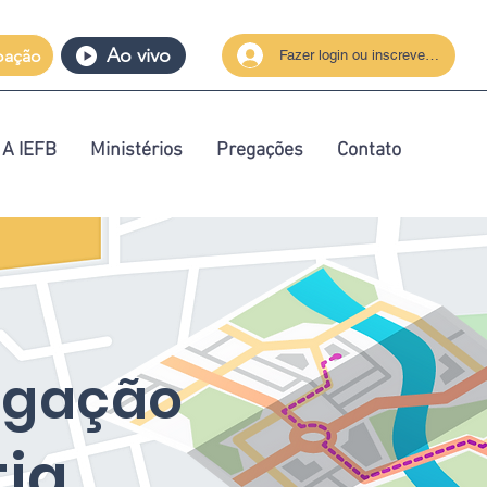
Ao vivo
oação
Fazer login ou inscrever-se
A IEFB
Ministérios
Pregações
Contato
egação
tia