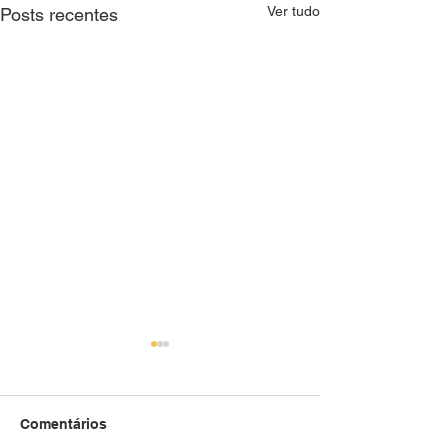
Ver tudo
Posts recentes
Comentários
Refletindo
Refletindo