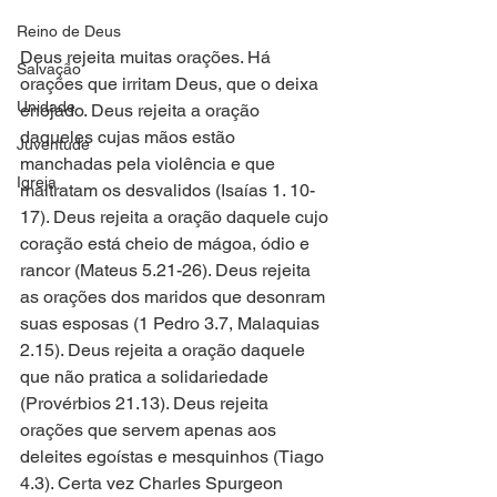
Reino de Deus
Deus rejeita muitas orações. Há 
Salvação
orações que irritam Deus, que o deixa 
Unidade
enojado. Deus rejeita a oração 
daqueles cujas mãos estão 
Juventude
manchadas pela violência e que 
Igreja
maltratam os desvalidos (Isaías 1. 10-
17). Deus rejeita a oração daquele cujo 
coração está cheio de mágoa, ódio e 
rancor (Mateus 5.21-26). Deus rejeita 
as orações dos maridos que desonram 
suas esposas (1 Pedro 3.7, Malaquias 
2.15). Deus rejeita a oração daquele 
que não pratica a solidariedade 
(Provérbios 21.13). Deus rejeita 
orações que servem apenas aos 
deleites egoístas e mesquinhos (Tiago 
4.3). Certa vez Charles Spurgeon 