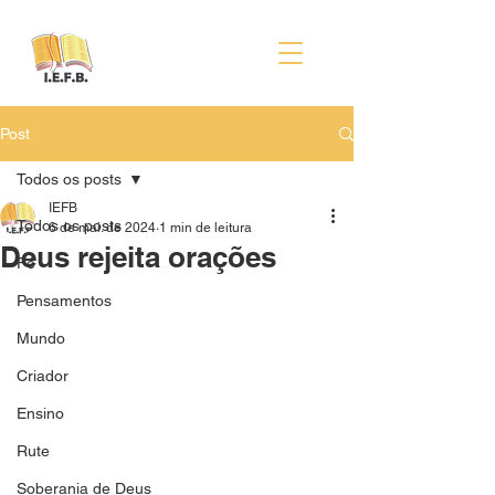
Post
Todos os posts
IEFB
Todos os posts
6 de mai. de 2024
1 min de leitura
Deus rejeita orações
Fé
Pensamentos
Mundo
Criador
Ensino
Rute
Soberania de Deus