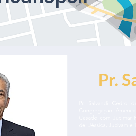
Pr. S
Pr. Salvandi Cedro d
Congregação American
Casado com Jucimar Ma
de: Jéssica, Jucivam e 