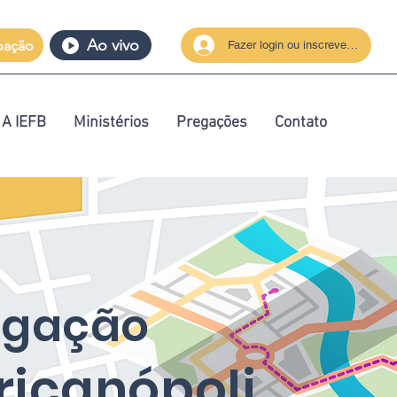
Ao vivo
oação
Fazer login ou inscrever-se
A IEFB
Ministérios
Pregações
Contato
egação
icanópoli