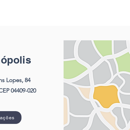
ópolis
ns Lopes, 84
CEP 04409-020
mações