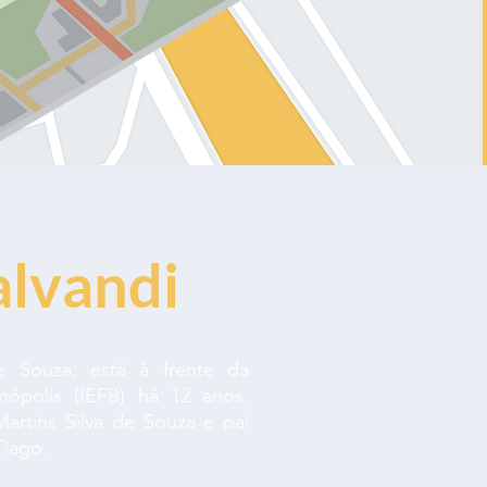
alvandi
e Souza, está à frente da
ópolis (IEFB) há 12 anos.
rtins Silva de Souza e pai
Tiago.