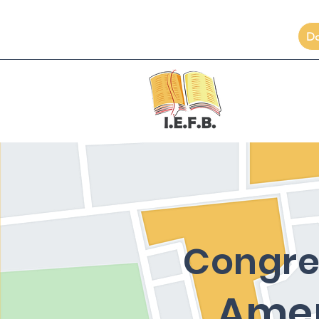
D
Congr
Amer